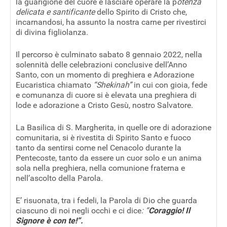
la guarigione del cuore e lasciare operare la p
otenza
delicata e santificante
dello Spirito di Cristo che,
incarnandosi, ha assunto la nostra carne per rivestirci
di divina figliolanza.
Il percorso è culminato sabato 8 gennaio 2022, nella
solennità delle celebrazioni conclusive dell’Anno
Santo, con un momento di preghiera e Adorazione
Eucaristica chiamato
“Shekinah”
in cui con gioia, fede
e comunanza di cuore si è elevata una preghiera di
lode e adorazione a Cristo Gesù, nostro Salvatore.
La Basilica di S. Margherita, in quelle ore di adorazione
comunitaria, si è rivestita di Spirito Santo e fuoco
tanto da sentirsi come nel Cenacolo durante la
Pentecoste, tanto da essere un cuor solo e un anima
sola nella preghiera, nella comunione fraterna e
nell’ascolto della Parola.
E’ risuonata, tra i fedeli, la Parola di Dio che guarda
ciascuno di noi negli occhi e ci dice
: “
Coraggio! Il
Signore è con te!”.