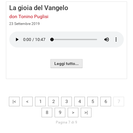
La gioia del Vangelo
don Tonino Puglisi
23 Settembre 2019
Leggi tutto...
|<
<
1
2
3
4
5
6
7
8
9
>
>|
Pagina 7 di 9