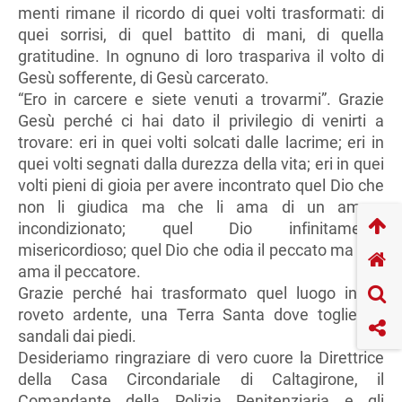
menti rimane il ricordo di quei volti trasformati: di
quei sorrisi, di quel battito di mani, di quella
gratitudine. In ognuno di loro traspariva il volto di
Gesù sofferente, di Gesù carcerato.
“Ero in carcere e siete venuti a trovarmi”. Grazie
Gesù perché ci hai dato il privilegio di venirti a
trovare: eri in quei volti solcati dalle lacrime; eri in
quei volti segnati dalla durezza della vita; eri in quei
volti pieni di gioia per avere incontrato quel Dio che
non li giudica ma che li ama di un amore
incondizionato; quel Dio infinitamente
misericordioso; quel Dio che odia il peccato ma che
ama il peccatore.
Grazie perché hai trasformato quel luogo in un
roveto ardente, una Terra Santa dove togliere i
sandali dai piedi.
Desideriamo ringraziare di vero cuore la Direttrice
della Casa Circondariale di Caltagirone, il
Comandante della Polizia Penitenziaria e gli