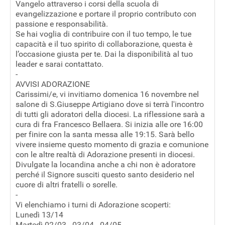
Vangelo attraverso i corsi della scuola di
evangelizzazione e portare il proprio contributo con
passione e responsabilità.
Se hai voglia di contribuire con il tuo tempo, le tue
capacità e il tuo spirito di collaborazione, questa è
l’occasione giusta per te. Dai la disponibilità al tuo
leader e sarai contattato.
-
AVVISI ADORAZIONE
Carissimi/e, vi invitiamo domenica 16 novembre nel
salone di S.Giuseppe Artigiano dove si terrà l'incontro
di tutti gli adoratori della diocesi. La riflessione sarà a
cura di fra Francesco Bellaera. Si inizia alle ore 16:00
per finire con la santa messa alle 19:15. Sarà bello
vivere insieme questo momento di grazia e comunione
con le altre realtà di Adorazione presenti in diocesi.
Divulgate la locandina anche a chi non è adoratore
perché il Signore susciti questo santo desiderio nel
cuore di altri fratelli o sorelle.
-
Vi elenchiamo i turni di Adorazione scoperti:
Lunedì 13/14
Martedì 02/03 - 03/04 - 04/05