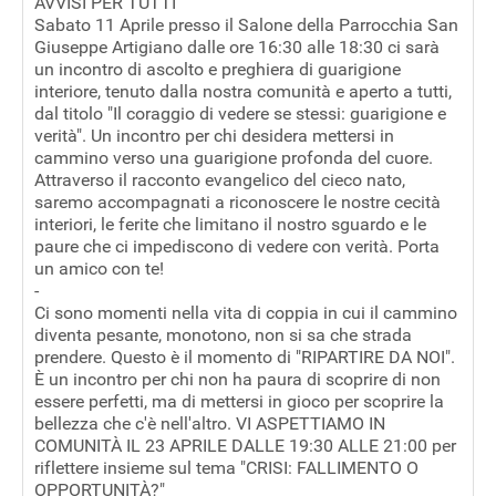
AVVISI PER TUTTI
Sabato 11 Aprile presso il Salone della Parrocchia San
Giuseppe Artigiano dalle ore 16:30 alle 18:30 ci sarà
un incontro di ascolto e preghiera di guarigione
interiore, tenuto dalla nostra comunità e aperto a tutti,
dal titolo "Il coraggio di vedere se stessi: guarigione e
verità". Un incontro per chi desidera mettersi in
cammino verso una guarigione profonda del cuore.
Attraverso il racconto evangelico del cieco nato,
saremo accompagnati a riconoscere le nostre cecità
interiori, le ferite che limitano il nostro sguardo e le
paure che ci impediscono di vedere con verità. Porta
un amico con te!
-
Ci sono momenti nella vita di coppia in cui il cammino
diventa pesante, monotono, non si sa che strada
prendere. Questo è il momento di "RIPARTIRE DA NOI".
È un incontro per chi non ha paura di scoprire di non
essere perfetti, ma di mettersi in gioco per scoprire la
bellezza che c'è nell'altro. VI ASPETTIAMO IN
COMUNITÀ IL 23 APRILE DALLE 19:30 ALLE 21:00 per
riflettere insieme sul tema "CRISI: FALLIMENTO O
OPPORTUNITÀ?"