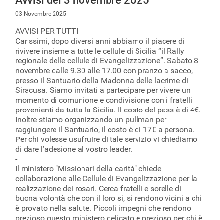
Avvisi del 3 novembre 2025
03 Novembre 2025
AVVISI PER TUTTI
Carissimi, dopo diversi anni abbiamo il piacere di
rivivere insieme a tutte le cellule di Sicilia “il Rally
regionale delle cellule di Evangelizzazione”. Sabato 8
novembre dalle 9.30 alle 17.00 con pranzo a sacco,
presso il Santuario della Madonna delle lacrime di
Siracusa. Siamo invitati a partecipare per vivere un
momento di comunione e condivisione con i fratelli
provenienti da tutta la Sicilia. Il costo del pass è di 4€.
Inoltre stiamo organizzando un pullman per
raggiungere il Santuario, il costo è di 17€ a persona.
Per chi volesse usufruire di tale servizio vi chiediamo
di dare l’adesione al vostro leader.
-
Il ministero "Missionari della carità" chiede
collaborazione alle Cellule di Evangelizzazione per la
realizzazione dei rosari. Cerca fratelli e sorelle di
buona volontà che con il loro si, si rendono vicini a chi
è provato nella salute. Piccoli impegni che rendono
prezioso questo ministero delicato e prezioso per chi è