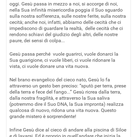
oggi. Gesù passa in mezzo a noi, si accorge di noi,
nella Sua infinità misericordia poggia il Suo sguardo
sulla nostra sofferenza, sulle nostre ferite, sulla nostra
cecità; anche noi, infatti, abbiamo delle cecità che ci
impediscono di guardare la realtà, delle cecità che ci
rendono schiavi del giudizio degli altri, delle nostre
paure, dei sensi di colpa...
Gesù passa perché vuole guarirci, vuole donarci la
Sua guarigione, ci vuole liberi, ci vuole ridonare la
vista, ci vuole donare una vita nuova.
Nel brano evangelico del cieco nato, Gesù lo fa
attraverso un gesto ben preciso: “sputò per terra, prese
della terra e fece del fango...” Gesù ricrea dalla terra,
dalla nostra fragilità, e attraverso la Sua saliva
(potremmo dire il Suo DNA, la Sua impronta) realizza
qualcosa di nuovo, ridona una vita nuova. Questo
grande mistero è sorprendente!
Infine Gesù dice al cieco di andare alla piscina di Siloe
e di lavarsi. Ed è proprio in quell'andare che inizia la