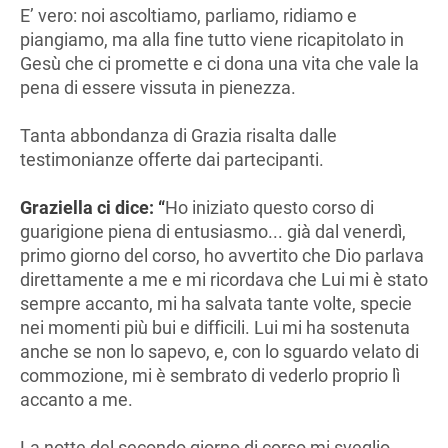
E’ vero: noi ascoltiamo, parliamo, ridiamo e
piangiamo, ma alla fine tutto viene ricapitolato in
Gesù che ci promette e ci dona una vita che vale la
pena di essere vissuta in pienezza.
Tanta abbondanza di Grazia risalta dalle
testimonianze offerte dai partecipanti.
Graziella
ci
dice:
“
Ho iniziato questo corso di
guarigione piena di entusiasmo... già dal venerdì,
primo giorno del corso, ho avvertito che Dio parlava
direttamente a me e mi ricordava che Lui mi è stato
sempre accanto, mi ha salvata tante volte, specie
nei momenti più bui e difficili. Lui mi ha sostenuta
anche se non lo sapevo, e, con lo sguardo velato di
commozione, mi è sembrato di vederlo proprio lì
accanto a me.
La notte del secondo giorno di corso mi sveglio -